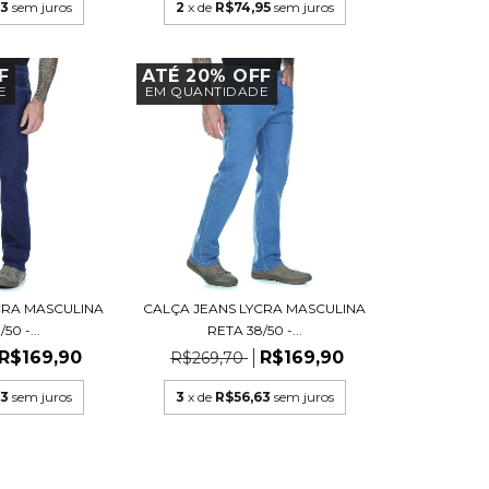
63
sem juros
2
x de
R$74,95
sem juros
F
ATÉ 20% OFF
E
EM QUANTIDADE
CRA MASCULINA
CALÇA JEANS LYCRA MASCULINA
50 -...
RETA 38/50 -...
R$169,90
R$169,90
R$269,70
63
sem juros
3
x de
R$56,63
sem juros