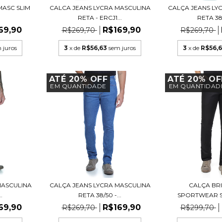
MASC SLIM
CALCA JEANS LYCRA MASCULINA
CALÇA JEANS LY
RETA - ERCJ1...
RETA 38/
69,90
R$169,90
R$269,70
R$269,70
 juros
3
x de
R$56,63
sem juros
3
x de
R$56,
ATÉ 20% OFF
ATÉ 20% OF
EM QUANTIDADE
EM QUANTIDAD
MASCULINA
CALÇA JEANS LYCRA MASCULINA
CALÇA BR
.
RETA 38/50 -...
SPORTWEAR SLI
69,90
R$169,90
R$269,70
R$299,70