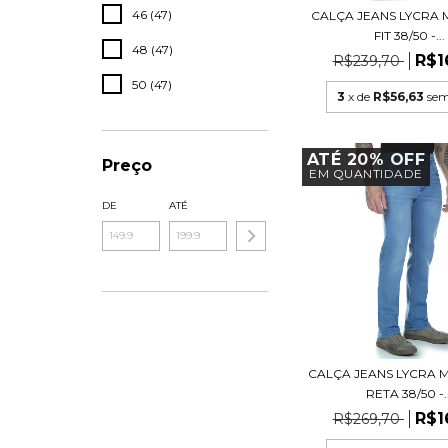
46 (47)
CALÇA JEANS LYCRA 
FIT 38/50 -...
48 (47)
R$1
R$239,70
50 (47)
3
x de
R$56,63
sem
ATÉ 20% OFF
Preço
EM QUANTIDADE
DE
ATÉ
CALÇA JEANS LYCRA 
RETA 38/50 -..
R$1
R$269,70