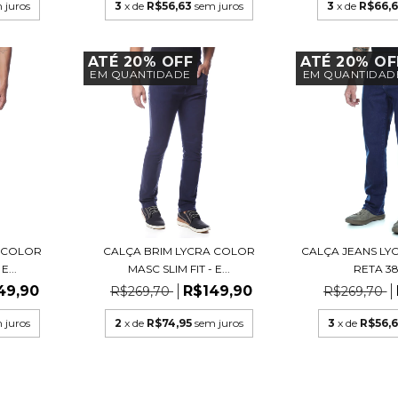
 juros
3
x de
R$56,63
sem juros
3
x de
R$66,
ATÉ 20% OFF
ATÉ 20% OF
EM QUANTIDADE
EM QUANTIDAD
A COLOR
CALÇA BRIM LYCRA COLOR
CALÇA JEANS LY
E...
MASC SLIM FIT - E...
RETA 38/
49,90
R$149,90
R$269,70
R$269,70
 juros
2
x de
R$74,95
sem juros
3
x de
R$56,