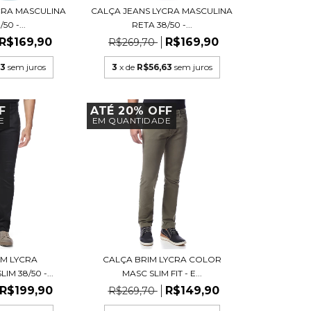
CRA MASCULINA
CALÇA JEANS LYCRA MASCULINA
50 -...
RETA 38/50 -...
R$169,90
R$169,90
R$269,70
63
sem juros
3
x de
R$56,63
sem juros
F
ATÉ 20% OFF
E
EM QUANTIDADE
IM LYCRA
CALÇA BRIM LYCRA COLOR
M 38/50 -...
MASC SLIM FIT - E...
R$199,90
R$149,90
R$269,70