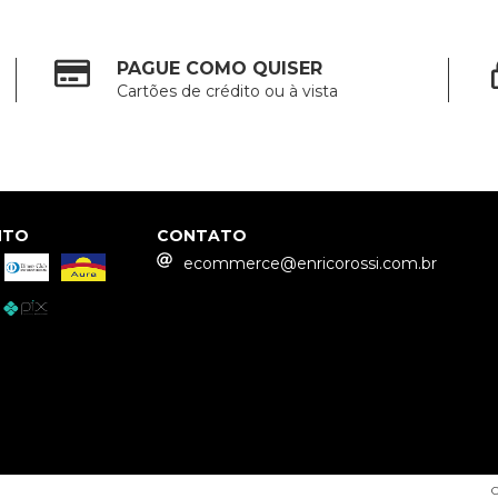
PAGUE COMO QUISER
Cartões de crédito ou à vista
NTO
CONTATO
ecommerce@enricorossi.com.br
C