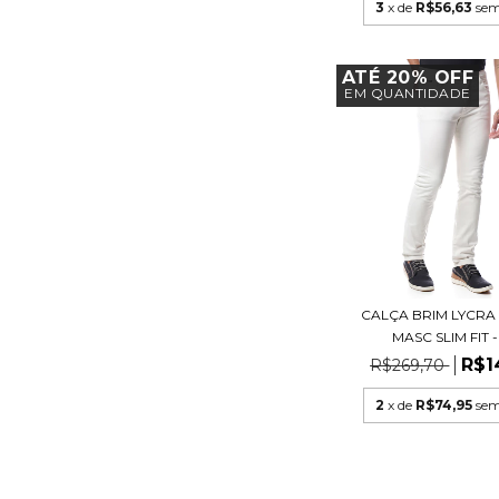
3
x de
R$56,63
sem
ATÉ 20% OFF
EM QUANTIDADE
CALÇA BRIM LYCR
MASC SLIM FIT - 
R$1
R$269,70
2
x de
R$74,95
sem