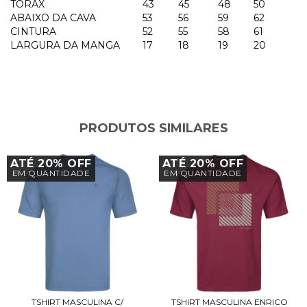
TORAX
43
45
48
50
ABAIXO DA CAVA
53
56
59
62
CINTURA
52
55
58
61
LARGURA DA MANGA
17
18
19
20
PRODUTOS SIMILARES
ATÉ 20% OFF
ATÉ 20% OFF
EM QUANTIDADE
EM QUANTIDADE
TSHIRT MASCULINA C/
TSHIRT MASCULINA ENRICO