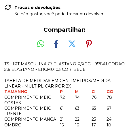
Trocas e devoluções
Se não gostar, você pode trocar ou devolver.
Compartilhar:
TSHIRT MASCULINA C/ ELASTANO P/XGG - 95%ALGODAO
5% ELASTANO - ERCM0103 COR: BEGE
TABELA DE MEDIDAS EM CENTIMETROS/MEDIDA
LINEAR - MULTIPLICAR POR 2X
TAMANHO
P
M
G
GG
COMPRIMENTO MEIO
72
74
76
78
COSTAS
COMPRIMENTO MEIO
61
63
65
67
FRENTE
COMPRIMENTO MANGA
21
22
23
24
OMBRO
15
16
17
18